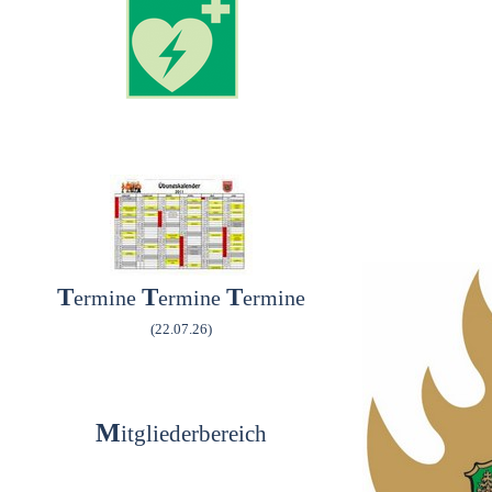
T
T
T
ermine
ermine
ermine
(22.07.26
)
M
itgliederbereich