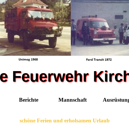
ige Feuerwehr Kir
Berichte
Mannschaft
Ausrüstun
schöne Ferien und erholsamen Urlaub